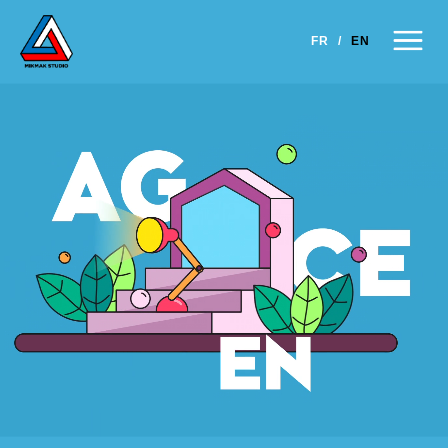
×
FR
/
EN