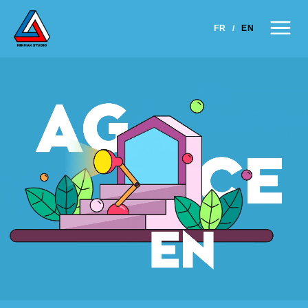
×
FR
/
EN