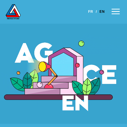
×
FR
/
EN