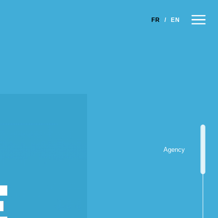
×
FR
/
EN
Agency